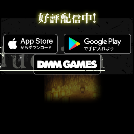
少年は戦う ー 「正